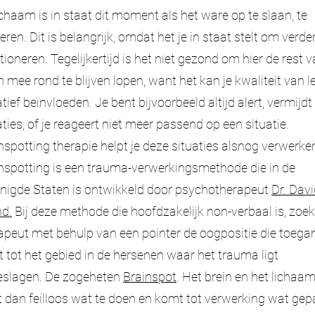
ichaam is in staat dit moment als het ware op te slaan, te
eren. Dit is belangrijk, omdat het je in staat stelt om verder
tioneren. Tegelijkertijd is het niet gezond om hier de rest v
n mee rond te blijven lopen, want het kan je kwaliteit van l
tief beïnvloeden. Je bent bijvoorbeeld altijd alert, vermijdt
aties, of je reageert niet meer passend op een situatie.
nspotting therapie helpt je deze situaties alsnog verwerke
nspotting is een trauma-verwerkingsmethode die in de
nigde Staten is ontwikkeld door psychotherapeut
Dr. Dav
d.
Bij deze methode die hoofdzakelijk non-verbaal is, zoek
apeut met behulp van een pointer de oogpositie die toega
t tot het gebied in de hersenen waar het trauma ligt
slagen. De zogeheten
Brainspot
. Het brein en het lichaa
 dan feilloos wat te doen en komt tot verwerking wat gep