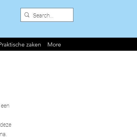
Praktische zaken
More
 een
 deze
ma.