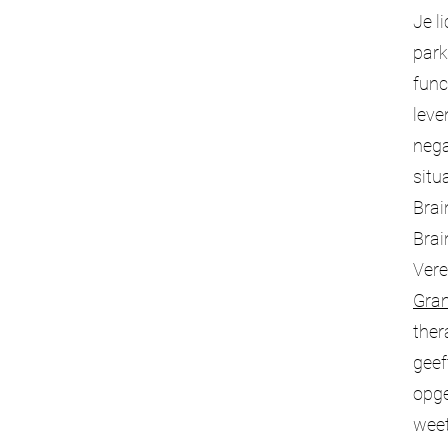
Je l
park
func
leve
nega
situ
Brai
Brai
Vere
Gran
ther
geef
opge
weet