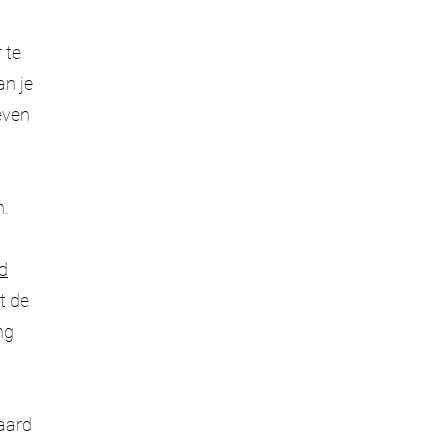
 te
an je
even
n.
id
t de
ng
m
aard