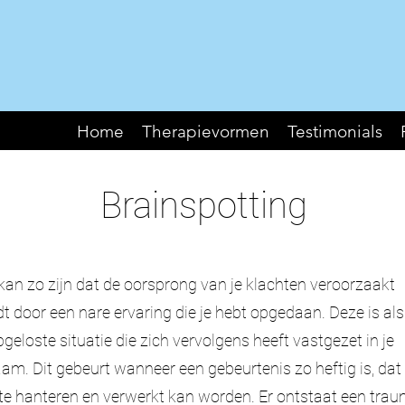
Home
Therapievormen
Testimonials
Brainspotting
kan zo zijn dat de oorsprong van je klachten veroorzaakt
t door een nare ervaring die je hebt opgedaan. Deze is als
geloste situatie die zich vervolgens heeft vastgezet in je
aam. Dit gebeurt wanneer een gebeurtenis zo heftig is, dat
 te hanteren en verwerkt kan worden. Er ontstaat een trau